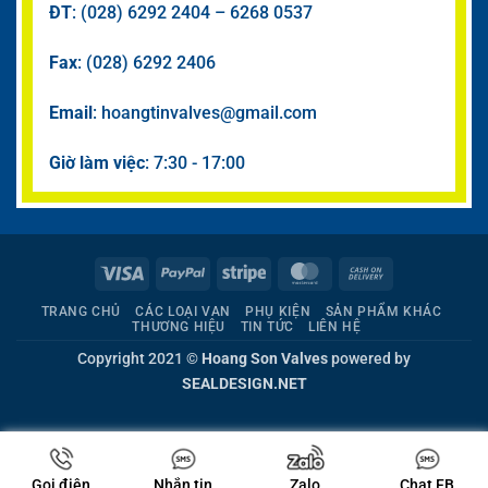
ĐT
: (028) 6292 2404 – 6268 0537
Fax
: (028) 6292 2406
Email
: hoangtinvalves@gmail.com
Giờ làm việc
: 7:30 - 17:00
Visa
PayPal
Stripe
MasterCard
Cash
On
TRANG CHỦ
CÁC LOẠI VAN
PHỤ KIỆN
SẢN PHẨM KHÁC
Delivery
THƯƠNG HIỆU
TIN TỨC
LIÊN HỆ
Copyright 2021 ©
Hoang Son Valves
powered by
SEALDESIGN.NET
Gọi điện
Nhắn tin
Zalo
Chat FB