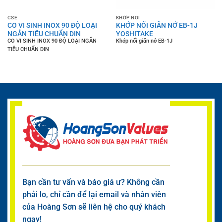
CSE
KHỚP NỐI
CO VI SINH INOX 90 ĐỘ LOẠI
KHỚP NỐI GIÃN NỞ EB-1J
NGẮN TIÊU CHUẨN DIN
YOSHITAKE
CO VI SINH INOX 90 ĐỘ LOẠI NGẮN
Khớp nối giãn nở EB-1J
TIÊU CHUẨN DIN
Bạn cần tư vấn và báo giá ư? Không cần
phải lo, chỉ cần để lại email và nhân viên
của Hoàng Sơn sẽ liên hệ cho quý khách
ngay!