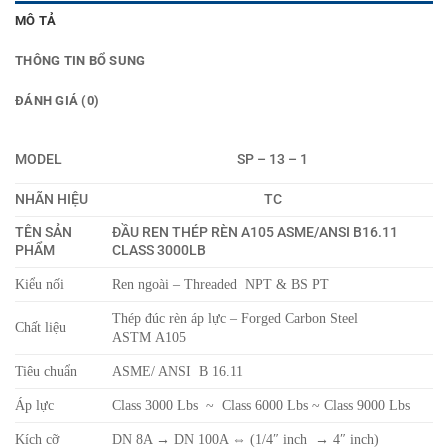
MÔ TẢ
THÔNG TIN BỔ SUNG
ĐÁNH GIÁ (0)
MODEL
SP – 13 – 1
NHÃN HIỆU
TC
TÊN SẢN
ĐẦU REN THÉP RÈN A105 ASME/ANSI B16.11
PHẨM
CLASS 3000LB
Kiểu nối
Ren ngoài – Threaded NPT & BS PT
Thép đúc rèn áp lực – Forged Carbon Steel
Chất liệu
ASTM A105
Tiêu chuẩn
ASME/ ANSI B 16.11
Áp lực
Class 3000 Lbs ~ Class 6000 Lbs ~ Class 9000 Lbs
Kích cỡ
DN 8A → DN 100A ⇔ (1/4″ inch → 4″ inch)