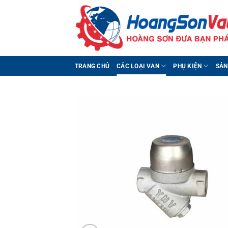
Bỏ
qua
nội
dung
TRANG CHỦ
CÁC LOẠI VAN
PHỤ KIỆN
SẢN