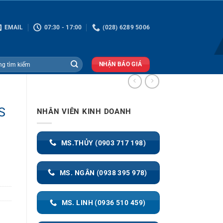
EMAIL
07:30 - 17:00
(028) 6289 5006
NHẬN BÁO GIÁ
S
NHÂN VIÊN KINH DOANH
MS.THỦY (0903 717 198)
MS. NGÂN (0938 395 978)
MS. LINH (0936 510 459)