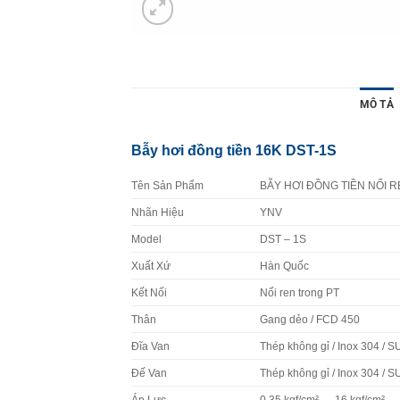
MÔ TẢ
Bẫy hơi đồng tiền 16K DST-1S
Tên Sản Phẩm
BẪY HƠI ĐỒNG TIỀN NỐI R
Nhãn Hiệu
YNV
Model
DST – 1S
Xuất Xứ
Hàn Quốc
Kết Nối
Nối ren trong PT
Thân
Gang dẻo / FCD 450
Đĩa Van
Thép không gỉ / Inox 304 / 
Đế Van
Thép không gỉ / Inox 304 / 
Áp Lực
0.35 kgf/cm² → 16 kgf/cm²