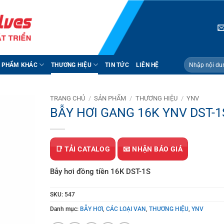
Tìm
 PHẨM KHÁC
THƯƠNG HIỆU
TIN TỨC
LIÊN HỆ
kiếm:
TRANG CHỦ
/
SẢN PHẨM
/
THƯƠNG HIỆU
/
YNV
BẪY HƠI GANG 16K YNV DST-1
📑 TẢI CATALOG
📧 NHẬN BÁO GIÁ
Bẫy hơi đồng tiền 16K DST-1S
SKU:
547
Danh mục:
BẪY HƠI
,
CÁC LOẠI VAN
,
THƯƠNG HIỆU
,
YNV