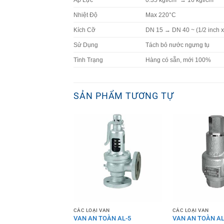
Nhiệt Độ
Max 220°C
Kích Cỡ
DN 15 → DN 40 ~ (1/2 inch x 
Sử Dụng
Tách bỏ nước ngưng tụ
Tình Trạng
Hàng có sẵn, mới 100%
SẢN PHẨM TƯƠNG TỰ
CÁC LOẠI VAN
CÁC LOẠI VAN
 TSF-10F YOSHITAKE
VAN AN TOÀN AL-5
VAN AN TOÀN AL