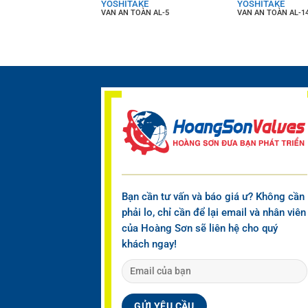
YOSHITAKE
YOSHITAKE
BAO TỬ TSF-10F
VAN AN TOÀN AL-5
VAN AN TOÀN AL-1
Bạn cần tư vấn và báo giá ư? Không cần
phải lo, chỉ cần để lại email và nhân viên
của Hoàng Sơn sẽ liên hệ cho quý
khách ngay!