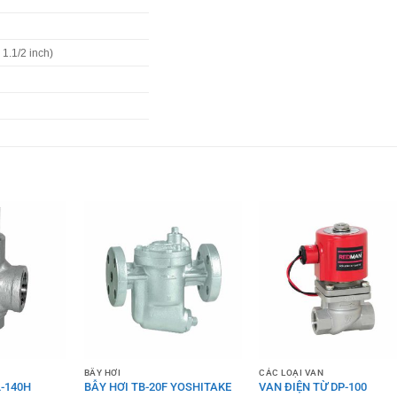
1.1/2 inch)
BẪY HƠI
CÁC LOẠI VAN
-140H
BẪY HƠI TB-20F YOSHITAKE
VAN ĐIỆN TỪ DP-100