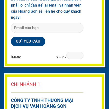
phải lo, chỉ cần để lại email và nhân viên
của Hoàng Sơn sẽ liên hệ cho quý khách
ngay!
ℹ
Math:
2 + 7 =
CHI NHÁNH 1
CÔNG TY TNHH THƯƠNG MẠI
DỊCH VỤ VAN HOÀNG SƠN