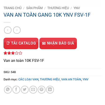
TRANG CHỦ
/
SẢN PHẨM
/
THƯƠNG HIỆU
/
YNV
VAN AN TOÀN GANG 10K YNV FSV-1F
📑 TẢI CATALOG
📧 NHẬN BÁO GIÁ
3
1
trên
Van an toàn 10K FSV-1F
5 dựa
trên
đánh
SKU:
548
giá
Danh mục:
CÁC LOẠI VAN
,
THƯƠNG HIỆU
,
VAN AN TOÀN
,
YNV