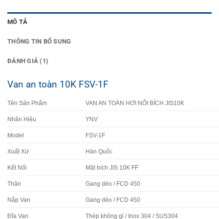
MÔ TẢ
THÔNG TIN BỔ SUNG
ĐÁNH GIÁ (1)
Van an toàn 10K FSV-1F
Tên Sản Phẩm
VAN AN TOÀN HƠI NỐI BÍCH JIS10K
Nhãn Hiệu
YNV
Model
FSV-1F
Xuất Xứ
Hàn Quốc
Kết Nối
Mặt bích JIS 10K FF
Thân
Gang dẻo / FCD 450
Nắp Van
Gang dẻo / FCD 450
Đĩa Van
Thép không gỉ / Inox 304 / SUS304