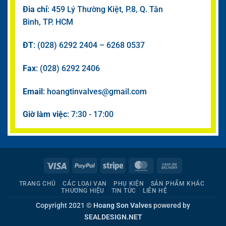
Đia chỉ
: 459 Lý Thường Kiệt, P.8, Q. Tân
Bình, TP. HCM
ĐT
: (028) 6292 2404 – 6268 0537
Fax
: (028) 6292 2406
Email
: hoangtinvalves@gmail.com
Giờ làm việc
: 7:30 - 17:00
Visa
PayPal
Stripe
MasterCard
Cash
On
TRANG CHỦ
CÁC LOẠI VAN
PHỤ KIỆN
SẢN PHẨM KHÁC
Delivery
THƯƠNG HIỆU
TIN TỨC
LIÊN HỆ
Copyright 2021 ©
Hoang Son Valves
powered by
SEALDESIGN.NET