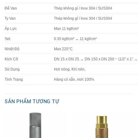
Đế Van
Thép không gỉ / Inox 304 / SUS304
Ty Van
Thép không gỉ / Inox 304 / SUS304
Áp Lực
Max 11 kgf/cm²
Set
0.35 kgf/cm² → 11 kgf/cm²
Nhiệt Độ
Max 220°C
Kích Cỡ
DN 15 x DN 25 → DN 150 x DN 200 ~ (1/2″ x 1″ → 
Sử Dụng
Hơi nóng, Khí nén,
Tình Trạng
Hàng có sẵn, mới 100%
SẢN PHẨM TƯƠNG TỰ