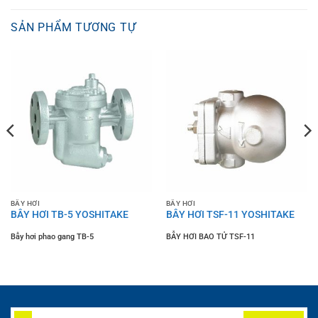
SẢN PHẨM TƯƠNG TỰ
BẪY HƠI
BẪY HƠI
BẪY HƠI TB-5 YOSHITAKE
BẪY HƠI TSF-11 YOSHITAKE
Bẫy hơi phao gang TB-5
BẪY HƠI BAO TỬ TSF-11