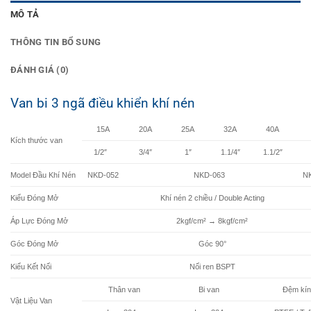
MÔ TẢ
THÔNG TIN BỔ SUNG
ĐÁNH GIÁ (0)
Van bi 3 ngã điều khiển khí nén
15A
20A
25A
32A
40A
Kích thước van
1/2″
3/4″
1″
1.1/4″
1.1/2″
Model Đầu Khí Nén
NKD-052
NKD-063
N
Kiểu Đóng Mở
Khí nén 2 chiều / Double Acting
Áp Lực Đóng Mở
2kgf/cm² → 8kgf/cm²
Góc Đóng Mở
Góc 90°
Kiểu Kết Nối
Nối ren BSPT
Thân van
Bi van
Đệm kí
Vật Liệu Van