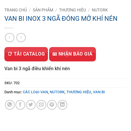
TRANG CHỦ
/
SẢN PHẨM
/
THƯƠNG HIỆU
/
NUTORK
VAN BI INOX 3 NGÃ ĐÓNG MỞ KHÍ NÉN
📑 TẢI CATALOG
📧 NHẬN BÁO GIÁ
Van bi 3 ngã điều khiển khí nén
SKU:
702
Danh mục:
CÁC LOẠI VAN
,
NUTORK
,
THƯƠNG HIỆU
,
VAN BI