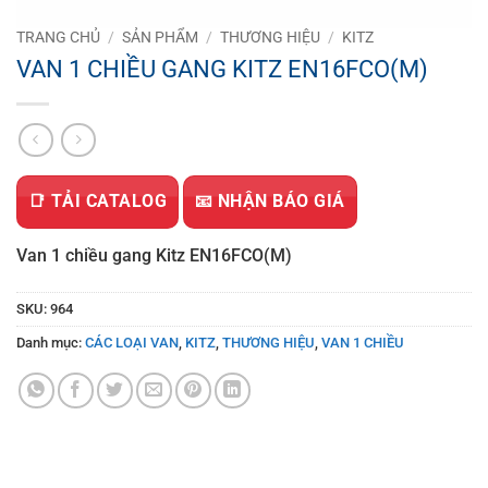
TRANG CHỦ
/
SẢN PHẨM
/
THƯƠNG HIỆU
/
KITZ
VAN 1 CHIỀU GANG KITZ EN16FCO(M)
📑 TẢI CATALOG
📧 NHẬN BÁO GIÁ
Van 1 chiều gang Kitz EN16FCO(M)
SKU:
964
Danh mục:
CÁC LOẠI VAN
,
KITZ
,
THƯƠNG HIỆU
,
VAN 1 CHIỀU