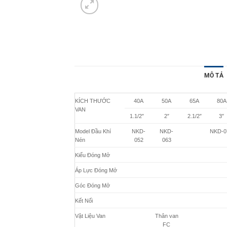
MÔ TẢ
KÍCH THƯỚC
40A
50A
65A
80A
VAN
1.1/2″
2″
2.1/2″
3″
Model Đầu Khí
NKD-
NKD-
NKD-0
Nén
052
063
Kiểu Đóng Mở
Áp Lực Đóng Mở
Góc Đóng Mở
Kết Nối
Vật Liệu Van
Thân van
FC