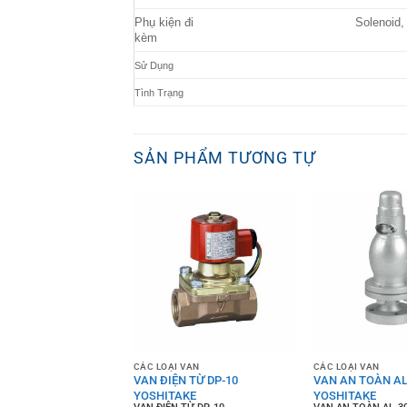
Phụ kiện đi
Solenoid,
kèm
Sử Dụng
Tình Trạng
SẢN PHẨM TƯƠNG TỰ
 VAN
CÁC LOẠI VAN
CÁC LOẠI VAN
 HƠI BSV-2EN
VAN ĐIỆN TỪ DP-10
VAN AN TOÀN AL
AKE
YOSHITAKE
YOSHITAKE