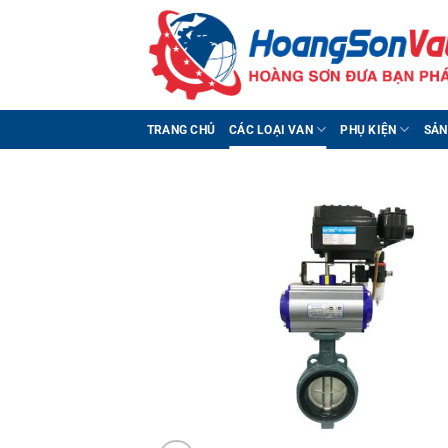
Bỏ
qua
nội
dung
TRANG CHỦ
CÁC LOẠI VAN
PHỤ KIỆN
SẢN