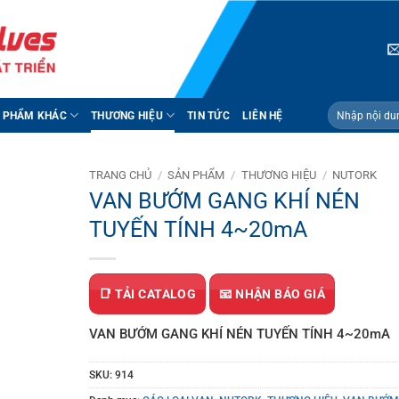
Tìm
 PHẨM KHÁC
THƯƠNG HIỆU
TIN TỨC
LIÊN HỆ
kiếm:
TRANG CHỦ
/
SẢN PHẨM
/
THƯƠNG HIỆU
/
NUTORK
VAN BƯỚM GANG KHÍ NÉN
TUYẾN TÍNH 4~20mA
📑 TẢI CATALOG
📧 NHẬN BÁO GIÁ
VAN BƯỚM GANG KHÍ NÉN TUYẾN TÍNH 4~20mA
SKU:
914