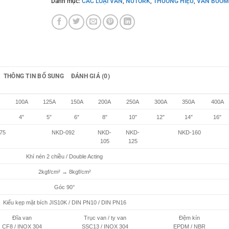
Danh mục:
CÁC LOẠI VAN
,
NUTORK
,
THƯƠNG HIỆU
,
VAN BƯỚM
THÔNG TIN BỔ SUNG
ĐÁNH GIÁ (0)
100A
125A
150A
200A
250A
300A
350A
400A
4″
5″
6″
8″
10″
12″
14″
16″
75
NKD-092
NKD-
NKD-
NKD-160
105
125
Khí nén 2 chiều / Double Acting
2kgf/cm² → 8kgf/cm²
Góc 90°
Kiểu kẹp mặt bích JIS10K / DIN PN10 / DIN PN16
Đĩa van
Trục van / ty van
Đệm kín
CF8 / INOX 304
SSC13 / INOX 304
EPDM / NBR