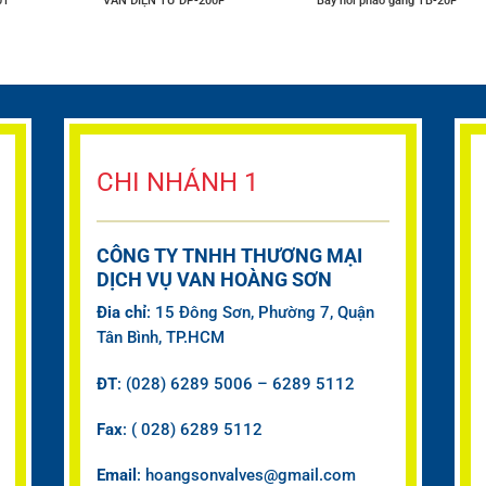
01
VAN ĐIỆN TỪ DP-200F
Bẫy hơi phao gang TB-20F
CHI NHÁNH 1
CÔNG TY TNHH THƯƠNG MẠI
DỊCH VỤ VAN HOÀNG SƠN
Đia chỉ
: 15 Đông Sơn, Phường 7, Quận
Tân Bình, TP.HCM
ĐT
: (028) 6289 5006 – 6289 5112
Fax
: ( 028) 6289 5112
Email
: hoangsonvalves@gmail.com