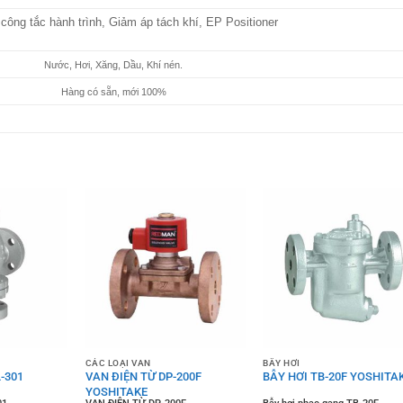
 công tắc hành trình, Giảm áp tách khí, EP Positioner
Nước, Hơi, Xăng, Dầu, Khí nén.
Hàng có sẵn, mới 100%
CÁC LOẠI VAN
BẪY HƠI
-301
VAN ĐIỆN TỪ DP-200F
BẪY HƠI TB-20F YOSHITA
YOSHITAKE