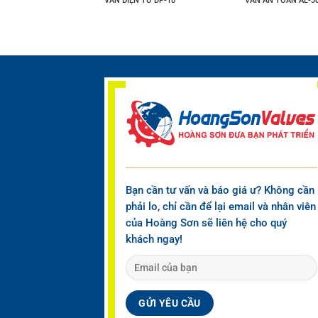
HƠI BSV-2EN
VAN ĐIỆN TỪ DP-10
VAN AN TOÀN AL-3
Bạn cần tư vấn và báo giá ư? Không cần
phải lo, chỉ cần để lại email và nhân viên
của Hoàng Sơn sẽ liên hệ cho quý
khách ngay!