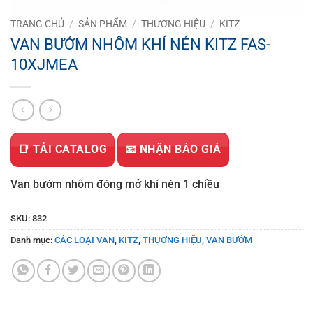
TRANG CHỦ
/
SẢN PHẨM
/
THƯƠNG HIỆU
/
KITZ
VAN BƯỚM NHÔM KHÍ NÉN KITZ FAS-
10XJMEA
📑 TẢI CATALOG
📧 NHẬN BÁO GIÁ
Van bướm nhôm đóng mở khí nén 1 chiều
SKU:
832
Danh mục:
CÁC LOẠI VAN
,
KITZ
,
THƯƠNG HIỆU
,
VAN BƯỚM