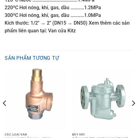
220ºC Hơi nóng, khí, gas, dầu …………1.2MPa
300ºC Hơi nóng, khí, gas, dầu …………1.0MPa
Kích thước: 1/2″ → 2″ (DN15 → DN50) Xem thêm các sản
phẩm liên quan tại: Van cửa Kitz
SẢN PHẨM TƯƠNG TỰ
CÁC LOẠI VAN
BẪY HƠI