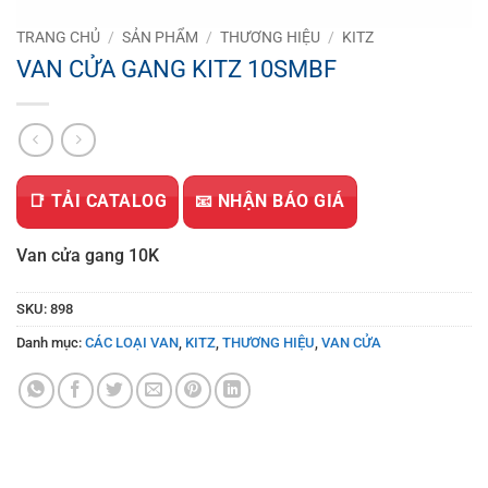
TRANG CHỦ
/
SẢN PHẨM
/
THƯƠNG HIỆU
/
KITZ
VAN CỬA GANG KITZ 10SMBF
📑 TẢI CATALOG
📧 NHẬN BÁO GIÁ
Van cửa gang 10K
SKU:
898
Danh mục:
CÁC LOẠI VAN
,
KITZ
,
THƯƠNG HIỆU
,
VAN CỬA