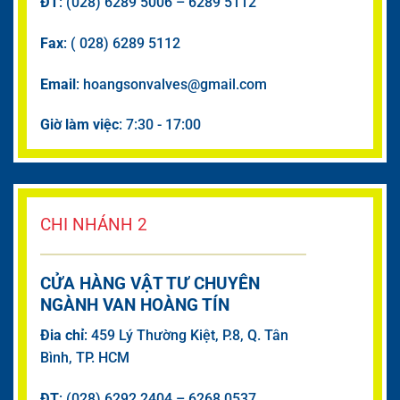
ĐT
: (028) 6289 5006 – 6289 5112
Fax
: ( 028) 6289 5112
Email
: hoangsonvalves@gmail.com
Giờ làm việc
: 7:30 - 17:00
CHI NHÁNH 2
CỬA HÀNG VẬT TƯ CHUYÊN
NGÀNH VAN HOÀNG TÍN
Đia chỉ
: 459 Lý Thường Kiệt, P.8, Q. Tân
Bình, TP. HCM
ĐT
: (028) 6292 2404 – 6268 0537