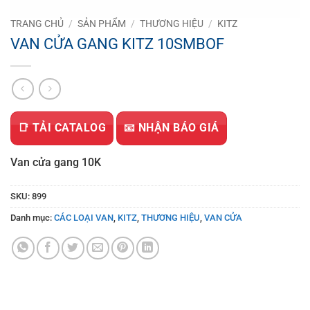
TRANG CHỦ
/
SẢN PHẨM
/
THƯƠNG HIỆU
/
KITZ
VAN CỬA GANG KITZ 10SMBOF
📑 TẢI CATALOG
📧 NHẬN BÁO GIÁ
Van cửa gang 10K
SKU:
899
Danh mục:
CÁC LOẠI VAN
,
KITZ
,
THƯƠNG HIỆU
,
VAN CỬA