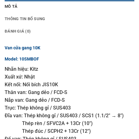
MÔ TẢ
THÔNG TIN BỔ SUNG
ĐÁNH GIÁ (0)
Van cửa gang 10K
Model: 10SMBOF
Nhãn hiệu: Kitz
Xuất xứ: Nhật
Kết nối: Nối bích JIS10K
Thân van: Gang dẻo / FCD-S
Nắp van: Gang dẻo / FCD-S
Trục: Thép không gỉ / SUS403
Đĩa van: Thép không gỉ / SUS403 / SCS1 (1.1/2″ → 8″)
Thép rèn / SFVC2A + 13Cr (10″)
Thép đúc / SCPH2 + 13Cr (12″)
Đế van: Thép không gỉ / SUS403