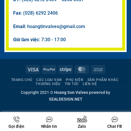
Fax
: (028) 6292 2406
Email
: hoangtinvalves@gmail.com
Giờ làm việc
: 7:30 - 17:00
Visa
PayPal
Stripe
MasterCard
Cash
On
TRANG CHỦ
CÁC LOẠI VAN
PHỤ KIỆN
SẢN PHẨM KHÁC
Delivery
THƯƠNG HIỆU
TIN TỨC
LIÊN HỆ
Copyright 2021 ©
Hoang Son Valves
powered by
SEALDESIGN.NET
Gọi điện
Nhắn tin
Zalo
Chat FB