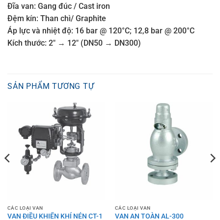
Đĩa van: Gang đúc / Cast iron
Đệm kín: Than chì/ Graphite
Áp lực và nhiệt độ: 16 bar @ 120°C; 12,8 bar @ 200°C
Kích thước: 2″ → 12″ (DN50 → DN300)
SẢN PHẨM TƯƠNG TỰ
CÁC LOẠI VAN
CÁC LOẠI VAN
VAN ĐIỀU KHIỂN KHÍ NÉN CT-1
VAN AN TOÀN AL-300