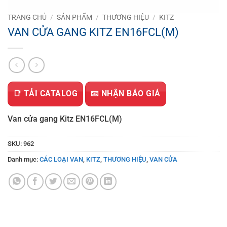
TRANG CHỦ
/
SẢN PHẨM
/
THƯƠNG HIỆU
/
KITZ
VAN CỬA GANG KITZ EN16FCL(M)
📑 TẢI CATALOG
📧 NHẬN BÁO GIÁ
Van cửa gang Kitz EN16FCL(M)
SKU:
962
Danh mục:
CÁC LOẠI VAN
,
KITZ
,
THƯƠNG HIỆU
,
VAN CỬA