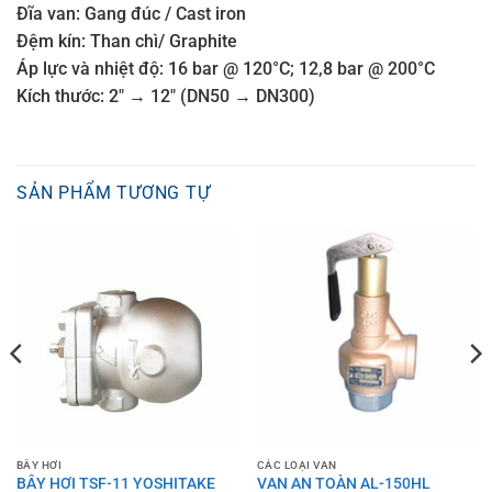
Đĩa van: Gang đúc / Cast iron
Đệm kín: Than chì/ Graphite
Áp lực và nhiệt độ: 16 bar @ 120°C; 12,8 bar @ 200°C
Kích thước: 2″ → 12″ (DN50 → DN300)
SẢN PHẨM TƯƠNG TỰ
BẪY HƠI
CÁC LOẠI VAN
BẪY HƠI TSF-11 YOSHITAKE
VAN AN TOÀN AL-150HL