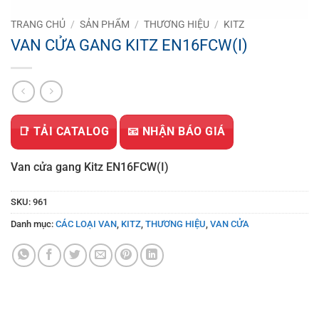
TRANG CHỦ
/
SẢN PHẨM
/
THƯƠNG HIỆU
/
KITZ
VAN CỬA GANG KITZ EN16FCW(I)
📑 TẢI CATALOG
📧 NHẬN BÁO GIÁ
Van cửa gang Kitz EN16FCW(I)
SKU:
961
Danh mục:
CÁC LOẠI VAN
,
KITZ
,
THƯƠNG HIỆU
,
VAN CỬA