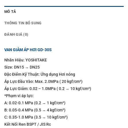
MÔ TẢ
THÔNG TIN BỔ SUNG
ĐÁNH GIÁ (0)
VAN GIẢM ÁP HƠI GD-30S
Nhãn Hiệu: YOSHITAKE
Size: DN15 → DN25
Đặc Điểm Kỹ Thuật: Ứng dụng Hơi nóng
Áp Lực Đầu Vào: Max. 2.0MPa ( 20 kgf/cm²)
Áp Lực Giảm: 0.02 – 1.0MPa ( 0.2 → 10 kgf/cm²)
*Phạm vi áp lực:
A: 0.02-0.1 MPa (0.2 → 1 kgf/cm²)
B: 0.05-0.4 MPa (0.5 → 4 kgf/cm²)
C: 0.35-1.0 MPa (3.5 → 10 kgf/cm²)
Kết Nối Ren BSPT / JIS Rc