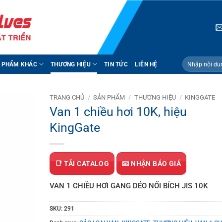
Tìm
 PHẨM KHÁC
THƯƠNG HIỆU
TIN TỨC
LIÊN HỆ
kiếm:
TRANG CHỦ
/
SẢN PHẨM
/
THƯƠNG HIỆU
/
KINGGATE
Van 1 chiều hơi 10K, hiệu
KingGate
📑 TẢI CATALOG
📧 NHẬN BÁO GIÁ
VAN 1 CHIỀU HƠI GANG DẺO NỐI BÍCH JIS 10K
SKU:
291