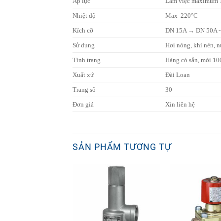
Áp lực
Làm việc maximum 1
Nhiệt độ
Max 220°C
Kích cỡ
DN 15A → DN 50A ~ 
Sử dụng
Hơi nóng, khí nén, n
Tình trạng
Hàng có sẵn, mới 1
Xuất xứ
Đài Loan
Trang số
30
Đơn giá
Xin liên hệ
SẢN PHẨM TƯƠNG TỰ