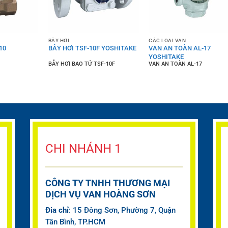
BẪY HƠI
CÁC LOẠI VAN
10
BẪY HƠI TSF-10F YOSHITAKE
VAN AN TOÀN AL-17
YOSHITAKE
BẪY HƠI BAO TỬ TSF-10F
VAN AN TOÀN AL-17
CHI NHÁNH 1
CÔNG TY TNHH THƯƠNG MẠI
DỊCH VỤ VAN HOÀNG SƠN
Đia chỉ
: 15 Đông Sơn, Phường 7, Quận
Tân Bình, TP.HCM