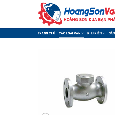
Bỏ
qua
nội
dung
TRANG CHỦ
CÁC LOẠI VAN
PHỤ KIỆN
SẢN