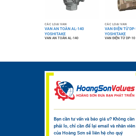
 VAN
CÁC LOẠI VAN
CÁC LOẠI VAN
TOÀN AL-300
VAN AN TOÀN AL-140
VAN ĐIỆN TỪ DP-
AKE
YOSHITAKE
YOSHITAKE
OÀN AL-300
VAN AN TOÀN AL-140
VAN ĐIỆN TỪ DP-10
Bạn cần tư vấn và báo giá ư? Không cần
phải lo, chỉ cần để lại email và nhân viên
của Hoàng Sơn sẽ liên hệ cho quý