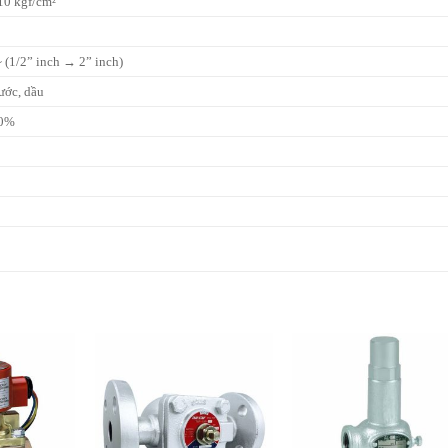
0 kgf/cm²
(1/2” inch → 2” inch)
ước, dầu
00%