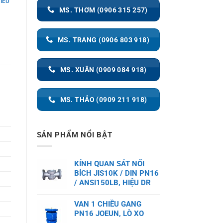
IỀU
MS. THƠM (0906 315 257)
MS. TRANG (0906 803 918)
MS. XUÂN (0909 084 918)
MS. THẢO (0909 211 918)
SẢN PHẨM NỔI BẬT
KÍNH QUAN SÁT NỐI
BÍCH JIS10K / DIN PN16
/ ANSI150LB, HIỆU DR
VAN 1 CHIỀU GANG
PN16 JOEUN, LÒ XO