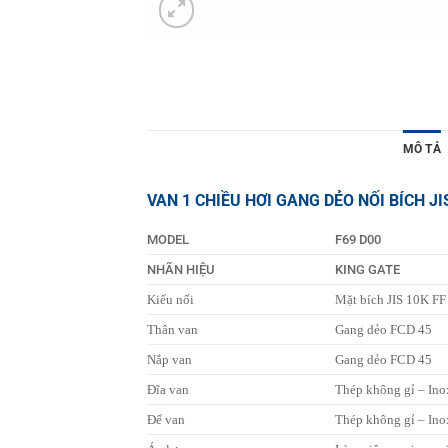
MÔ TẢ
VAN 1 CHIỀU HƠI GANG DẺO NỐI BÍCH JI
MODEL
F69 D00
NHÃN HIỆU
KING GATE
Kiểu nối
Mặt bích JIS 10K FF
Thân van
Gang dẻo FCD 45
Nắp van
Gang dẻo
FCD 45
Đĩa van
Thép không gỉ – In
Đế van
Thép không gỉ – In