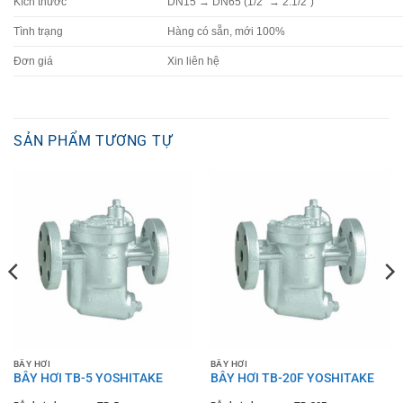
Kích thước
DN15 → DN65 (1/2″ → 2.1/2″)
Tình trạng
Hàng có sẵn, mới 100%
Đơn giá
Xin liên hệ
SẢN PHẨM TƯƠNG TỰ
BẪY HƠI
BẪY HƠI
BẪY HƠI TB-5 YOSHITAKE
BẪY HƠI TB-20F YOSHITAKE