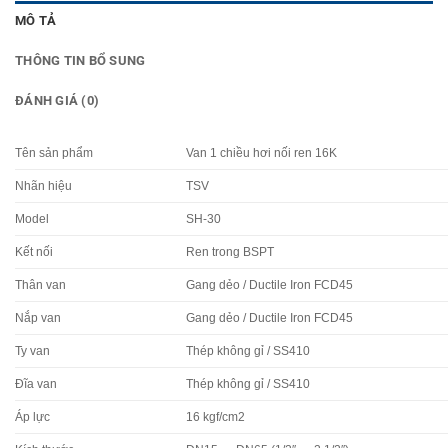
MÔ TẢ
THÔNG TIN BỔ SUNG
ĐÁNH GIÁ (0)
Tên sản phẩm
Van 1 chiều hơi nối ren 16K
Nhãn hiệu
TSV
Model
SH-30
Kết nối
Ren trong BSPT
Thân van
Gang dẻo / Ductile Iron FCD45
Nắp van
Gang dẻo / Ductile Iron FCD45
Ty van
Thép không gỉ / SS410
Đĩa van
Thép không gỉ / SS410
Áp lực
16 kgf/cm2