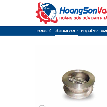
Bỏ
qua
nội
dung
TRANG CHỦ
CÁC LOẠI VAN
PHỤ KIỆN
SẢN