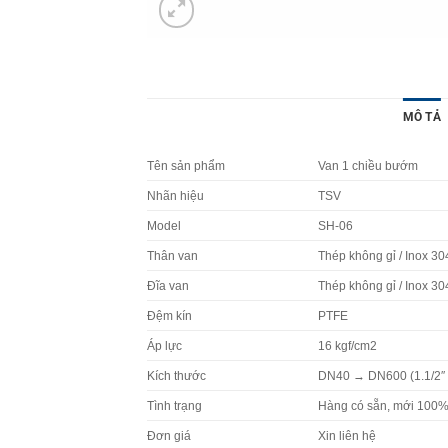
MÔ TẢ
Tên sản phẩm
Van 1 chiều bướm
Nhãn hiệu
TSV
Model
SH-06
Thân van
Thép không gỉ / Inox 30
Đĩa van
Thép không gỉ / Inox 30
Đệm kín
PTFE
Áp lực
16 kgf/cm2
Kích thước
DN40 → DN600 (1.1/2″ 
Tình trạng
Hàng có sẵn, mới 100
Đơn giá
Xin liên hệ