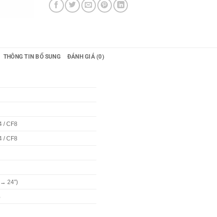
THÔNG TIN BỔ SUNG
ĐÁNH GIÁ (0)
4 / CF8
4 / CF8
→ 24″)
%