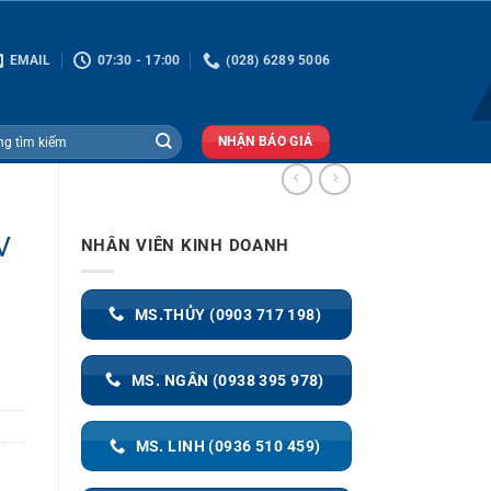
EMAIL
07:30 - 17:00
(028) 6289 5006
NHẬN BÁO GIÁ
V
NHÂN VIÊN KINH DOANH
MS.THỦY (0903 717 198)
MS. NGÂN (0938 395 978)
MS. LINH (0936 510 459)