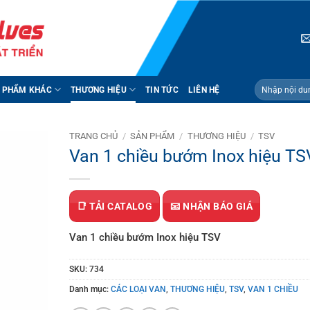
Tìm
 PHẨM KHÁC
THƯƠNG HIỆU
TIN TỨC
LIÊN HỆ
kiếm:
TRANG CHỦ
/
SẢN PHẨM
/
THƯƠNG HIỆU
/
TSV
Van 1 chiều bướm Inox hiệu TS
📑 TẢI CATALOG
📧 NHẬN BÁO GIÁ
Van 1 chiều bướm Inox hiệu TSV
SKU:
734
Danh mục:
CÁC LOẠI VAN
,
THƯƠNG HIỆU
,
TSV
,
VAN 1 CHIỀU