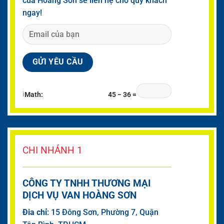
của Hoàng Sơn sẽ liên hệ cho quý khách
ngay!
ℹ
Math:
45 − 36 =
CHI NHÁNH 1
CÔNG TY TNHH THƯƠNG MẠI
DỊCH VỤ VAN HOÀNG SƠN
Đia chỉ
: 15 Đông Sơn, Phường 7, Quận