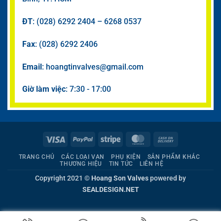
ĐT
: (028) 6292 2404 – 6268 0537
Fax
: (028) 6292 2406
Email
: hoangtinvalves@gmail.com
Giờ làm việc
: 7:30 - 17:00
Visa
PayPal
Stripe
MasterCard
Cash
On
TRANG CHỦ
CÁC LOẠI VAN
PHỤ KIỆN
SẢN PHẨM KHÁC
Delivery
THƯƠNG HIỆU
TIN TỨC
LIÊN HỆ
Copyright 2021 ©
Hoang Son Valves
powered by
SEALDESIGN.NET