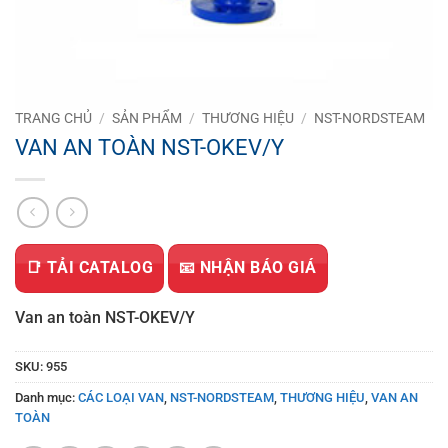
TRANG CHỦ
/
SẢN PHẨM
/
THƯƠNG HIỆU
/
NST-NORDSTEAM
VAN AN TOÀN NST-OKEV/Y
📑 TẢI CATALOG
📧 NHẬN BÁO GIÁ
Van an toàn NST-OKEV/Y
SKU:
955
Danh mục:
CÁC LOẠI VAN
,
NST-NORDSTEAM
,
THƯƠNG HIỆU
,
VAN AN
TOÀN