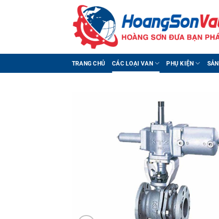
Bỏ
qua
nội
dung
TRANG CHỦ
CÁC LOẠI VAN
PHỤ KIỆN
SẢN