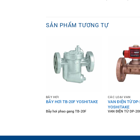
SẢN PHẨM TƯƠNG TỰ
 VAN
BẪY HƠI
CÁC LOẠI VAN
TOÀN AL-4
BẪY HƠI TB-20F YOSHITAKE
VAN ĐIỆN TỪ DP-
AKE
YOSHITAKE
OÀN AL-4
Bẫy hơi phao gang TB-20F
VAN ĐIỆN TỪ DP-20