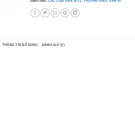
Danh mục:
CÁC LOẠI VAN
,
KITZ
,
THƯƠNG HIỆU
,
VAN BI
THÔNG TIN BỔ SUNG
ĐÁNH GIÁ (0)