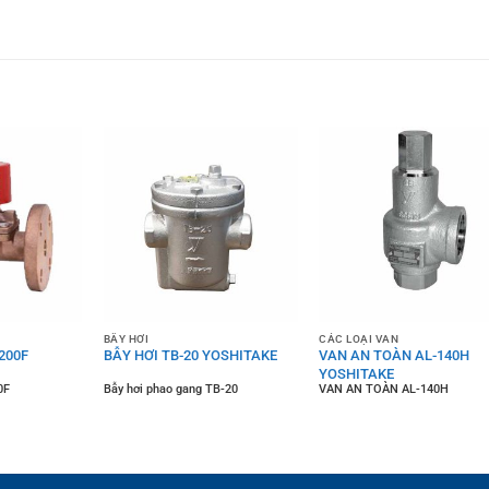
BẪY HƠI
CÁC LOẠI VAN
200F
BẪY HƠI TB-20 YOSHITAKE
VAN AN TOÀN AL-140H
YOSHITAKE
0F
Bẫy hơi phao gang TB-20
VAN AN TOÀN AL-140H