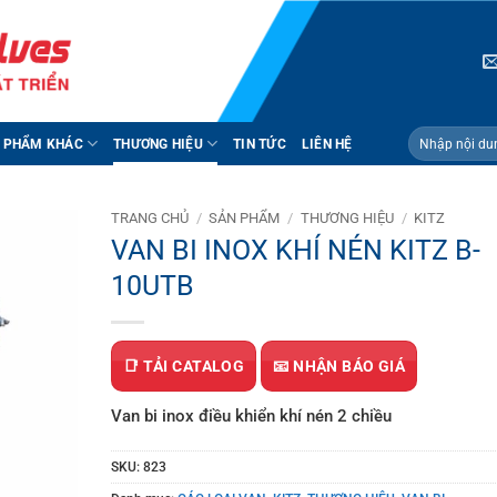
Tìm
 PHẨM KHÁC
THƯƠNG HIỆU
TIN TỨC
LIÊN HỆ
kiếm:
TRANG CHỦ
/
SẢN PHẨM
/
THƯƠNG HIỆU
/
KITZ
VAN BI INOX KHÍ NÉN KITZ B-
10UTB
📑 TẢI CATALOG
📧 NHẬN BÁO GIÁ
Van bi inox điều khiển khí nén 2 chiều
SKU:
823