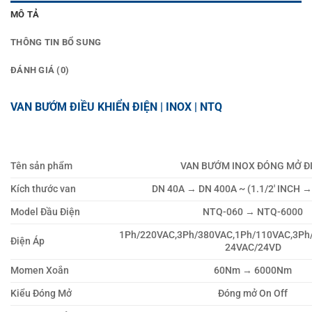
MÔ TẢ
THÔNG TIN BỔ SUNG
ĐÁNH GIÁ (0)
VAN BƯỚM ĐIỀU KHIỂN ĐIỆN | INOX | NTQ
Tên sản phẩm
VAN BƯỚM INOX ĐÓNG MỞ Đ
Kích thước van
DN 40A → DN 400A ~ (1.1/2′ INCH →
Model Đầu Điện
NTQ-060 → NTQ-6000
1Ph/220VAC,3Ph/380VAC,1Ph/110VAC,3Ph
Điện Áp
24VAC/24VD
Momen Xoắn
60Nm → 6000Nm
Kiểu Đóng Mở
Đóng mở On Off