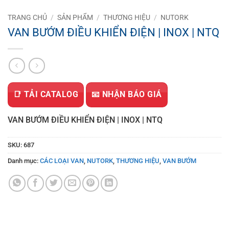
TRANG CHỦ
/
SẢN PHẨM
/
THƯƠNG HIỆU
/
NUTORK
VAN BƯỚM ĐIỀU KHIỂN ĐIỆN | INOX | NTQ
📑 TẢI CATALOG
📧 NHẬN BÁO GIÁ
VAN BƯỚM ĐIỀU KHIỂN ĐIỆN | INOX | NTQ
SKU:
687
Danh mục:
CÁC LOẠI VAN
,
NUTORK
,
THƯƠNG HIỆU
,
VAN BƯỚM