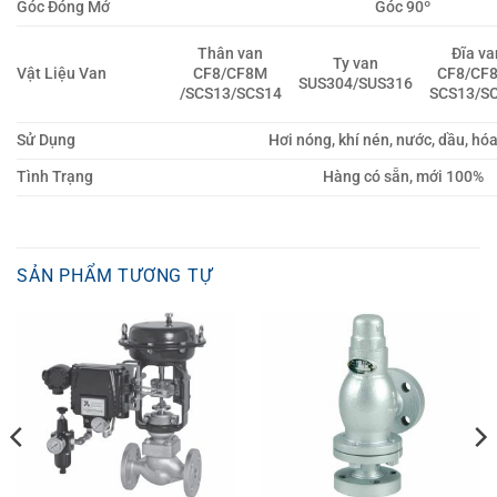
Góc Đóng Mở
Góc 90º
Thân van
Đĩa va
Ty van
Vật Liệu Van
CF8/CF8M
CF8/CF
SUS304/SUS316
/SCS13/SCS14
SCS13/S
Sử Dụng
Hơi nóng, khí nén, nước, dầu, hóa
Tình Trạng
Hàng có sẵn, mới 100%
SẢN PHẨM TƯƠNG TỰ