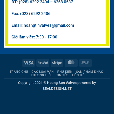
ĐT
: (028) 6292 2404 – 6268 0537
Fax
: (028) 6292 2406
Email
: hoangtinvalves@gmail.com
Giờ làm việc
: 7:30 - 17:00
Visa
PayPal
Stripe
MasterCard
Cash
On
TRANG CHỦ
CÁC LOẠI VAN
PHỤ KIỆN
SẢN PHẨM KHÁC
Delivery
THƯƠNG HIỆU
TIN TỨC
LIÊN HỆ
Copyright 2021 ©
Hoang Son Valves
powered by
SEALDESIGN.NET