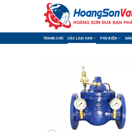
Bỏ
qua
nội
dung
TRANG CHỦ
CÁC LOẠI VAN
PHỤ KIỆN
SẢN