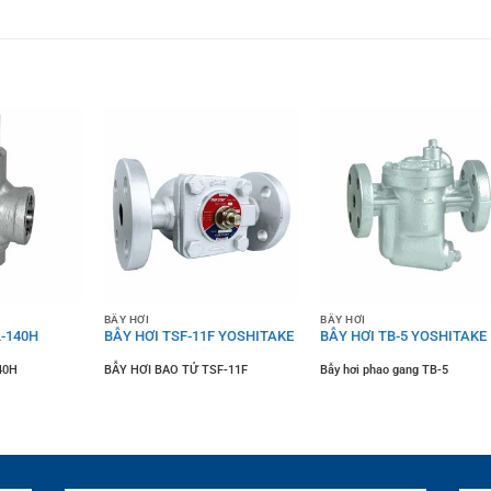
BẪY HƠI
BẪY HƠI
-140H
BẪY HƠI TSF-11F YOSHITAKE
BẪY HƠI TB-5 YOSHITAKE
40H
BẪY HƠI BAO TỬ TSF-11F
Bẫy hơi phao gang TB-5