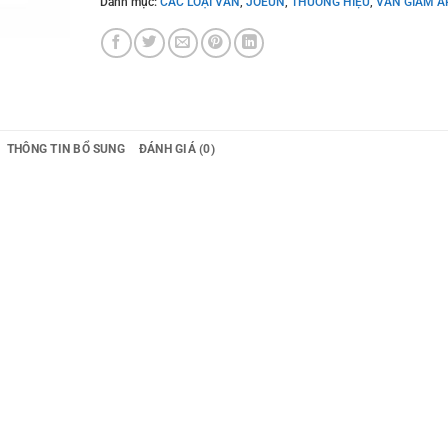
Danh mục:
CÁC LOẠI VAN
,
JOEUN
,
THƯƠNG HIỆU
,
VAN GIẢM Á
THÔNG TIN BỔ SUNG
ĐÁNH GIÁ (0)