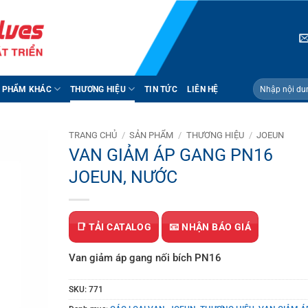
Tìm
 PHẨM KHÁC
THƯƠNG HIỆU
TIN TỨC
LIÊN HỆ
kiếm:
TRANG CHỦ
/
SẢN PHẨM
/
THƯƠNG HIỆU
/
JOEUN
VAN GIẢM ÁP GANG PN16
JOEUN, NƯỚC
📑 TẢI CATALOG
📧 NHẬN BÁO GIÁ
Van giảm áp gang nối bích PN16
SKU:
771