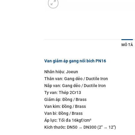
MÔ TẢ
Van giảm áp gang nối bích PN16
Nhãn hiệu: Joeun
Thân van: Gang dẻo / Ductile Iron
Nắp van: Gang dẻo / Ductile Iron
Ty van: Thép 2Cr13
Giảm áp: Đồng / Brass
Van kim: Đồng / Brass
Van bi: Đồng / Brass
Áp lực: Tối đa 16kgf/cm²
Kích thước: DN50 → DN300 (2″ → 12″)