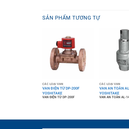
SẢN PHẨM TƯƠNG TỰ
 VAN
CÁC LOẠI VAN
CÁC LOẠI VAN
TOÀN AL-6
VAN ĐIỆN TỪ DP-200F
VAN AN TOÀN AL
AKE
YOSHITAKE
YOSHITAKE
OÀN AL-6
VAN ĐIỆN TỪ DP-200F
VAN AN TOÀN AL-1