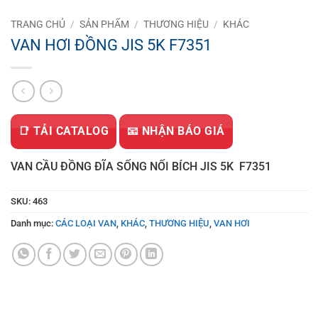
TRANG CHỦ
/
SẢN PHẨM
/
THƯƠNG HIỆU
/
KHÁC
VAN HƠI ĐỒNG JIS 5K F7351
📑 TẢI CATALOG
📧 NHẬN BÁO GIÁ
VAN CẦU ĐỒNG ĐĨA SỐNG NỐI BÍCH JIS 5K F7351
SKU:
463
Danh mục:
CÁC LOẠI VAN
,
KHÁC
,
THƯƠNG HIỆU
,
VAN HƠI