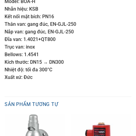
Model: BOA-H
Nhãn hiệu: KSB
Kết nối mặt bích: PN16
Thân van: gang đúc, EN-GJL-250
Nắp van: gang đúc, EN-GJL-250
Đĩa van: 1.4021+QT800
Trục van: inox
Bellows: 1.4541
Kích thước: DN15 → DN300
Nhiệt độ: tối đa 300°C
Xuất xứ: Đức
SẢN PHẨM TƯƠNG TỰ