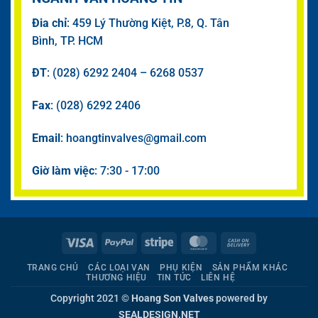
Đia chỉ
: 459 Lý Thường Kiệt, P.8, Q. Tân
Bình, TP. HCM
ĐT
: (028) 6292 2404 – 6268 0537
Fax
: (028) 6292 2406
Email
: hoangtinvalves@gmail.com
Giờ làm việc
: 7:30 - 17:00
Visa
PayPal
Stripe
MasterCard
Cash
On
TRANG CHỦ
CÁC LOẠI VAN
PHỤ KIỆN
SẢN PHẨM KHÁC
Delivery
THƯƠNG HIỆU
TIN TỨC
LIÊN HỆ
Copyright 2021 ©
Hoang Son Valves
powered by
SEALDESIGN.NET