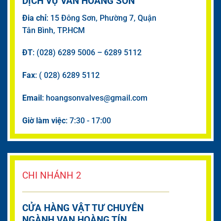
DỊCH VỤ VAN HOÀNG SƠN
Đia chỉ
: 15 Đông Sơn, Phường 7, Quận
Tân Bình, TP.HCM
ĐT
: (028) 6289 5006 – 6289 5112
Fax
: ( 028) 6289 5112
Email
: hoangsonvalves@gmail.com
Giờ làm việc
: 7:30 - 17:00
CHI NHÁNH 2
CỬA HÀNG VẬT TƯ CHUYÊN
NGÀNH VAN HOÀNG TÍN