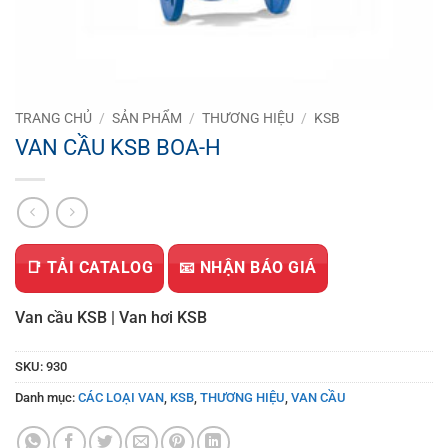
TRANG CHỦ
/
SẢN PHẨM
/
THƯƠNG HIỆU
/
KSB
VAN CẦU KSB BOA-H
📑 TẢI CATALOG
📧 NHẬN BÁO GIÁ
Van cầu KSB | Van hơi KSB
SKU:
930
Danh mục:
CÁC LOẠI VAN
,
KSB
,
THƯƠNG HIỆU
,
VAN CẦU