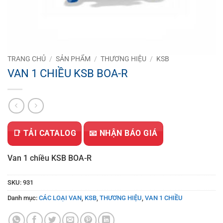
TRANG CHỦ
/
SẢN PHẨM
/
THƯƠNG HIỆU
/
KSB
VAN 1 CHIỀU KSB BOA-R
📑 TẢI CATALOG
📧 NHẬN BÁO GIÁ
Van 1 chiều KSB BOA-R
SKU:
931
Danh mục:
CÁC LOẠI VAN
,
KSB
,
THƯƠNG HIỆU
,
VAN 1 CHIỀU