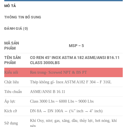
MÔ TẢ
THÔNG TIN BỔ SUNG
ĐÁNH GIÁ (0)
MÃ SẢN
MSP – 5
PHẨM
TÊN SẢN
CO REN 45° INOX ASTM A 182 ASME/ANSI B16.11
PHẨM
CLASS 3000LBS
Kiểu nối
Ren trong- Screwed NPT & BS PT
Chật liệu
Thép không gỉ- Inox ASTM A182 F 304 – F 316L
Tiêu chuẩn
ASME/ANSI B 16.11
Áp lực
Class 3000 Lbs ~ 6000 Lbs ~ 9000 Lbs
Kích cỡ
DN 8A → DN 100A ⇔ (¼” inch → 4″ inch)
Khí Oxy, nitơ, gas, xăng, dầu, thủy lực, hơi nóng, khí
Sử dụng
nén…