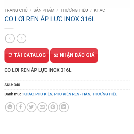
TRANG CHỦ
/
SẢN PHẨM
/
THƯƠNG HIỆU
/
KHÁC
CO LƠI REN ÁP LỰC INOX 316L
📑 TẢI CATALOG
📧 NHẬN BÁO GIÁ
CO LƠI REN ÁP LỰC INOX 316L
SKU:
340
Danh mục:
KHÁC
,
PHỤ KIỆN
,
PHỤ KIỆN REN - HÀN
,
THƯƠNG HIỆU