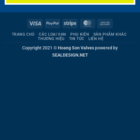
Visa
PayPal
Stripe
MasterCard
Cash
On
TRANG CHỦ
CÁC LOẠI VAN
PHỤ KIỆN
SẢN PHẨM KHÁC
Delivery
THƯƠNG HIỆU
TIN TỨC
LIÊN HỆ
Copyright 2021 ©
Hoang Son Valves
powered by
SEALDESIGN.NET