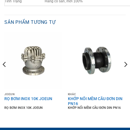
Tình Trạng
Hàng có sẵn, mới 100%
SẢN PHẨM TƯƠNG TỰ
JOEUN
KHÁC
RỌ BƠM INOX 10K JOEUN
KHỚP NỐI MỀM CẦU ĐƠN DIN
PN16
RỌ BƠM INOX 10K JOEUN
KHỚP NỐI MỀM CẦU ĐƠN DIN PN16