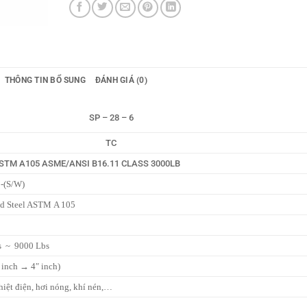
THÔNG TIN BỔ SUNG
ĐÁNH GIÁ (0)
SP – 28 – 6
TC
STM A105 ASME/ANSI B16.11 CLASS 3000LB
 -(S/W)
ged Steel ASTM A 105
s ~ 9000 Lbs
nch → 4″ inch)
nhiệt điện, hơi nóng, khí nén,…