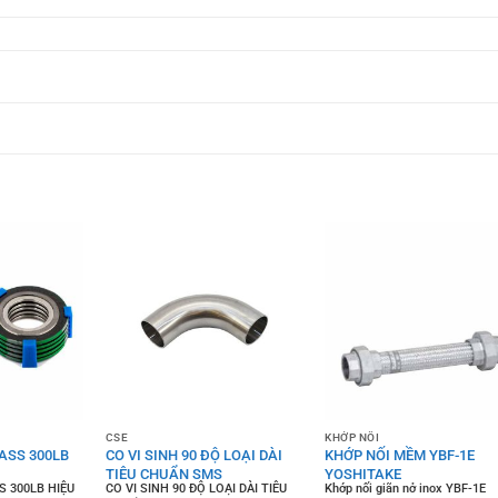
CSE
KHỚP NỐI
ASS 300LB
CO VI SINH 90 ĐỘ LOẠI DÀI
KHỚP NỐI MỀM YBF-1E
TIÊU CHUẨN SMS
YOSHITAKE
S 300LB HIỆU
CO VI SINH 90 ĐỘ LOẠI DÀI TIÊU
Khớp nối giãn nở inox YBF-1E