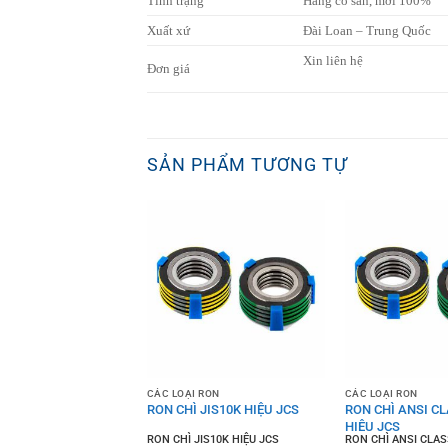
Tình trạng
Hàng có sẵn, mới 100%
Xuất xứ
Đài Loan – Trung Quốc
Xin liên hệ
Đơn giá
SẢN PHẨM TƯƠNG TỰ
CÁC LOẠI RON
CÁC LOẠI RON
I GIÃN NỞ EB-1J
RON CHÌ JIS10K HIỆU JCS
RON CHÌ ANSI CL
AKE
HIỆU JCS
giãn nở EB-1J
RON CHÌ JIS10K HIỆU JCS
RON CHÌ ANSI CLAS