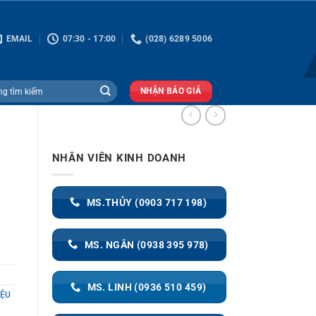
EMAIL
07:30 - 17:00
(028) 6289 5006
NHẬN BÁO GIÁ
NHÂN VIÊN KINH DOANH
MS.THỦY (0903 717 198)
MS. NGÂN (0938 395 978)
MS. LINH (0936 510 459)
IỆU