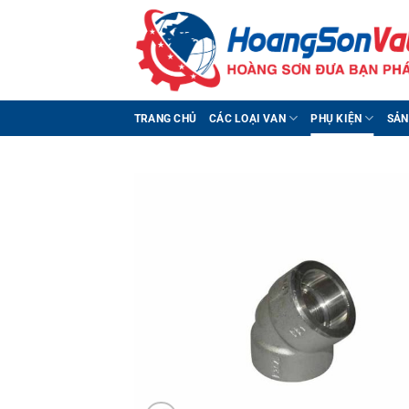
Bỏ
qua
nội
dung
TRANG CHỦ
CÁC LOẠI VAN
PHỤ KIỆN
SẢN