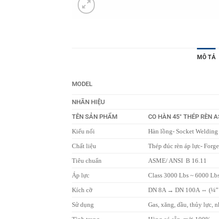
MÔ TẢ
MODEL
NHÃN HIỆU
TÊN SẢN PHẨM
CO HÀN 45° THÉP RÈN A
Kiểu nối
Hàn lồng- Socket Welding
Chất liệu
Thép đúc rèn áp lực- For
Tiêu chuẩn
ASME/ ANSI B 16.11
Áp lực
Class 3000 Lbs ~ 6000 Lb
Kích cỡ
DN 8A → DN 100A ⇔ (¼” i
Sử dụng
Gas, xăng, dầu, thủy lực, 