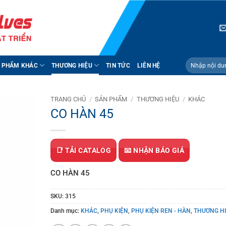
Tìm
 PHẨM KHÁC
THƯƠNG HIỆU
TIN TỨC
LIÊN HỆ
kiếm:
TRANG CHỦ
/
SẢN PHẨM
/
THƯƠNG HIỆU
/
KHÁC
CO HÀN 45
📑 TẢI CATALOG
📧 NHẬN BÁO GIÁ
CO HÀN 45
SKU:
315
Danh mục:
KHÁC
,
PHỤ KIỆN
,
PHỤ KIỆN REN - HÀN
,
THƯƠNG H